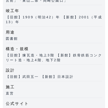
宮前」「東山二条・岡崎公園口」
竣工年
【旧館】1909（明治42）年 【新館】2001（平成
13）年
用途
図書館
構造・規模
【旧館】煉瓦造・地上3階 【新館】鉄骨鉄筋コンク
リート造・地上4階、地下2階
設計
【旧館】武田五一 【新館】日本設計
施工
直営
公式サイト