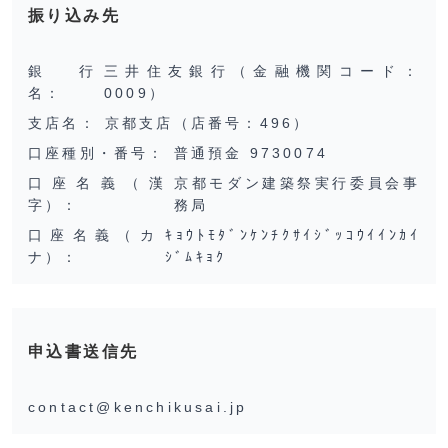
振り込み先
銀行
三井住友銀行（金融機関コード：
名：
0009）
支店名：
京都支店（店番号：496）
口座種別・番号：
普通預金 9730074
口座名義（漢
京都モダン建築祭実行委員会事
字）：
務局
口座名義（カ
ｷｮｳﾄﾓﾀﾞﾝｹﾝﾁｸｻｲｼﾞｯｺｳｲｲﾝｶｲ
ナ）：
ｼﾞﾑｷｮｸ
申込書送信先
contact@kenchikusai.jp