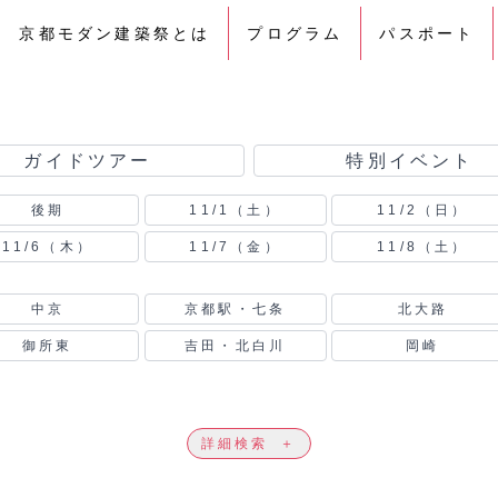
京都モダン建築祭とは
プログラム
パスポート
ガイドツアー
特別イベント
後期
11/1（土）
11/2（日）
11/6（木）
11/7（金）
11/8（土）
中京
京都駅・七条
北大路
御所東
吉田・北白川
岡崎
詳細検索
＋